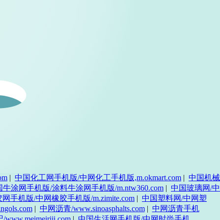
om
|
中国化工网手机版/中网化工手机版,m.okmart.com
|
中国机械
牛涂网手机版/涂料牛涂网手机版/m.ntw360.com
|
中国玻璃网/中
手机版/中网橡胶手机版/m.zimite.com
|
中国塑料网/中网塑
ols.com
|
中网沥青/www.sinoasphalts.com
|
中网沥青手机
ww.meimeiriji.com
|
中国生活网手机版/中网时尚手机