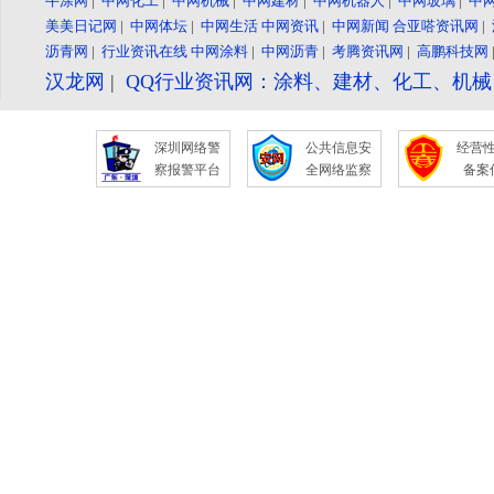
牛涂网
|
中网化工
|
中网机械
|
中网建材
|
中网机器人
|
中网玻璃
|
中
美美日记网
|
中网体坛
|
中网生活
中网资讯
|
中网新闻
合亚嗒资讯网
|
沥青网
|
行业资讯在线
中网涂料
|
中网沥青
|
考腾资讯网
|
高鹏科技网
汉龙网
|
QQ行业资讯网：涂料、建材、化工、机
深圳网络警
公共信息安
经营
察报警平台
全网络监察
备案