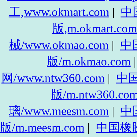
工,www.okmart.com
|
中
版,m.okmart.com
械/www.okmao.com
|
中
版/m.okmao.com
网/www.ntw360.com
|
中
版/m.ntw360.co
璃/www.meesm.com
|
中
版/m.meesm.com
|
中国橡胶网