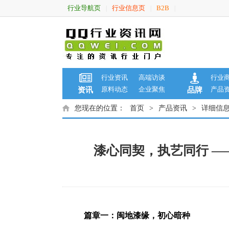
行业导航页
行业信息页
B2B
|
|
|
行业资讯
高端访谈
行业
原料动态
企业聚焦
产品
资讯
品牌
您现在的位置：
首页
>
产品资讯
>
详细信
漆心同契，执艺同行 —
篇章一：闽地漆缘，初心暗种