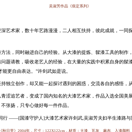
吴淑芳作品《痕定系列》
资深艺术家，数十年艺路漫漫，二人相互扶持，彼此成就，一同
漆方法，同时融进自己的经验。从大漆的提炼、髹漆工具的制作
着问题请教，吸收老艺人的经验，在大量的实践中积累自身的髹
，才能更自由表达。”许剑武如是说。
坚持独立创作，却又能一起探讨遇到的困惑，交流各自的感悟，
从青涩追艺者，变成了国内知名的大漆艺术家，作品入选全国美
、不张扬，只专心做好每一件作品。
《秋日里》
2004年，尺寸：122X122cm，材质：大漆、瓦灰、麻布、入漆颜