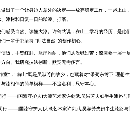
，两人做出了一个让身边人意外的决定——放弃稳定工作，一起上山
木、漆树和日复一日的髹漆、打磨。
他们感受自然、读懂大漆。许剑武说，在山上学习的经历，是他
他们一辈子都坚持
“师法自然”的创作初心。
常便饭，手臂红肿、瘙痒难耐，他们从没喊过苦；髹漆要一层一
作方向、我研究技法创新，默契无需多言。
作室”，“南山”既是吴淑芳的故乡，也藏着对“采菊东篱下”理想
了与漆相伴的简单模样——不追名利，只守本心。