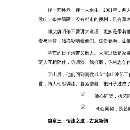
择一艺终老，伴一人余生。
2001年
候山上条件简陋，没有都市的便利，只有草
师父唐明修不爱讲大道理，更多是带着
着与坚持，始终影响着他们。这份教诲，让
学艺的日子清苦又磨人。大漆过敏是家
两人互相陪伴，你调漆、我打磨，你构思创
下山后，他们回到闽侯成立
“南山漆艺工
香，两人朝起调漆、暮落磨器，把日子过成
篇章三：悟漆之道，古意新韵