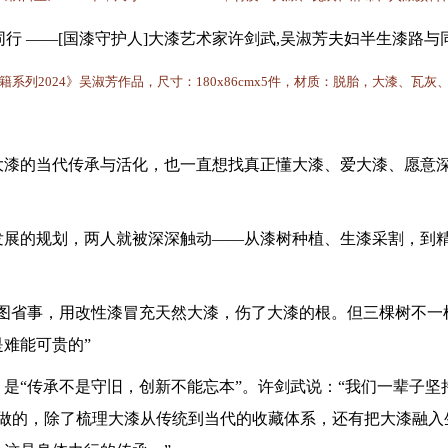
籍系列
2024》吴淑芳作品，尺寸：180x86cmx5件，材质：脱胎，大漆、瓦
大漆的当代传承与活化，也一直想找真正懂大漆、爱大漆、愿意
发展的规划，两人就被深深触动
——从漆树种植、生漆采割，到
、图省事，用改性漆冒充天然大漆，伤了大漆的根。但三棵树不一
难能可贵的”
，是
“传承不是守旧，创新不能忘本”。许剑武说：“我们一辈子
棵树做的，除了梳理大漆从传统到当代的收藏体系，还有把大漆融