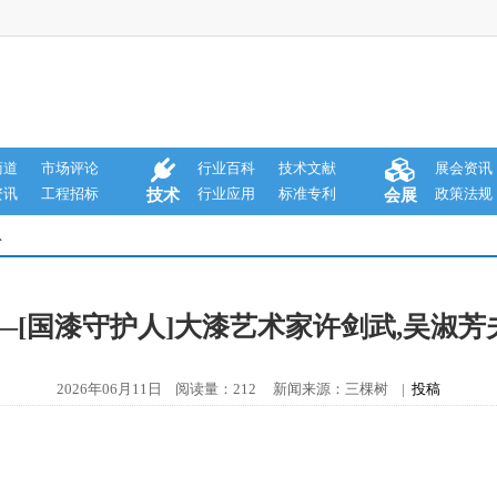
商道
市场评论
行业百科
技术文献
展会资讯
资讯
工程招标
行业应用
标准专利
政策法规
技术
会展
息
—[国漆守护人]大漆艺术家许剑武,吴淑
2026年06月11日 阅读量：212 新闻来源：三棵树 |
投稿