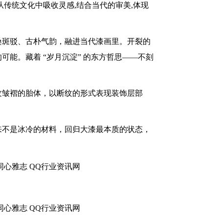
,从传统文化中吸收灵感,结合当代的审美,体现
桑斑驳、古朴气韵，融进当代漆画里。开裂的
的可能。藏着
“岁月沉淀” 的东方哲思——不刻
纹皱褶的胎体，以断纹的形式表现装饰层部
来不是冰冷的材料，回归大漆最本质的状态，