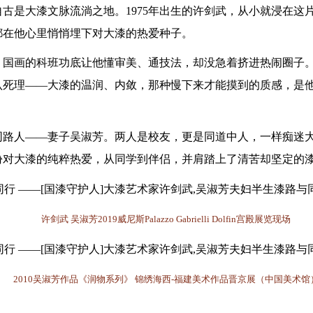
自古是大漆文脉流淌之地。
1975年出生的许剑武，从小就浸在
都在他心里悄悄埋下对大漆的热爱种子。
业，国画的科班功底让他懂审美、通技法，却没急着挤进热闹圈子
认死理——大漆的温润、内敛，那种慢下来才能摸到的质感，是
同路人
——妻子吴淑芳。两人是校友，更是同道中人，一样痴迷
份对大漆的纯粹热爱，从同学到伴侣，并肩踏上了清苦却坚定的
许剑武
吴淑芳
2019威尼斯Palazzo Gabrielli Dolfin宫殿展览现场
2010吴淑芳作品《润物系列》 锦绣海西-福建美术作品晋京展（中国美术馆