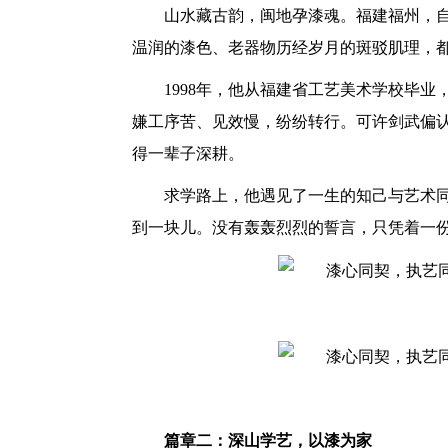
山水藏古韵，闽地孕漆魂。福建福州，
温润的漆色、老器物历经岁月的斑驳肌理，
1998年，他从福建省工艺美术学校毕
嫌工序苦、见效慢，纷纷转行。可许剑武偏
得一辈子深耕。
求学路上，他遇见了一生的知己与艺术
到一块儿。没有轰轰烈烈的誓言，只凭着一
篇章二：深山学艺，以漆为家