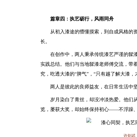
篇章四：执艺砺行，风雨同舟
从初入漆途的懵懂摸索，到自成风格的
长。
在创作中，两人秉承传统漆艺严谨的髹
实践总结。他们与当地髹漆老师傅交流，带
究，吃透大漆的
“脾气”，“只有越了解大漆
两人是彼此的良师益友，在日常生活中
岁月染白了青丝，却没冲淡热爱。他们
览，屡获大奖，却始终保持初心
——不浮躁
许剑武