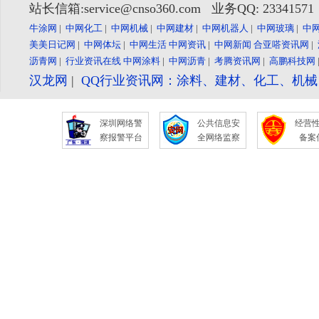
站长信箱:service@cnso360.com 业务QQ: 2334157
牛涂网
|
中网化工
|
中网机械
|
中网建材
|
中网机器人
|
中网玻璃
|
中
美美日记网
|
中网体坛
|
中网生活
中网资讯
|
中网新闻
合亚嗒资讯网
|
沥青网
|
行业资讯在线
中网涂料
|
中网沥青
|
考腾资讯网
|
高鹏科技网
汉龙网
|
QQ行业资讯网：涂料、建材、化工、机
深圳网络警
公共信息安
经营
察报警平台
全网络监察
备案