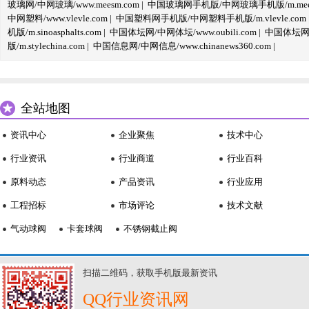
玻璃网/中网玻璃/www.meesm.com
|
中国玻璃网手机版/中网玻璃手机版/m.mees
中网塑料/www.vlevle.com
|
中国塑料网手机版/中网塑料手机版/m.vlevle.com
机版/m.sinoasphalts.com
|
中国体坛网/中网体坛/www.oubili.com
|
中国体坛网手
版/m.stylechina.com
|
中国信息网/中网信息/www.chinanews360.com
|
全站地图
资讯中心
企业聚焦
技术中心
行业资讯
行业商道
行业百科
原料动态
产品资讯
行业应用
工程招标
市场评论
技术文献
气动球阀
卡套球阀
不锈钢截止阀
扫描二维码，获取手机版最新资讯
QQ行业资讯网