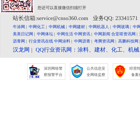
您还可以直接微信扫描打开
站长信箱:service@cnso360.com 业务QQ: 2334157
牛涂网
|
中网化工
|
中网机械
|
中网建材
|
中网机器人
|
中网玻璃
|
中
美美日记网
|
中网体坛
|
中网生活
中网资讯
|
中网新闻
合亚嗒资讯网
|
沥青网
|
行业资讯在线
中网涂料
|
中网沥青
|
考腾资讯网
|
高鹏科技网
汉龙网
|
QQ行业资讯网：涂料、建材、化工、机
深圳网络警
公共信息安
经营
察报警平台
全网络监察
备案