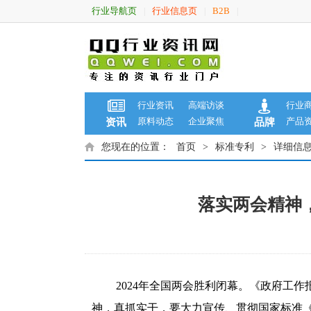
行业导航页
行业信息页
B2B
|
|
|
行业资讯
高端访谈
行业
原料动态
企业聚焦
产品
资讯
品牌
您现在的位置：
首页
>
标准专利
>
详细信
落实两会精神
2024年全国两会胜利闭幕。《政府工
神，真抓实干，要大力宣传、贯彻国家标准