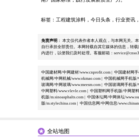
标签：
工程建筑涂料
，
今日头条
，
行业资讯
免责声明
： 本文仅代表作者本人观点，与本网无关。
自行承担全部责任。本网转载自其它媒体的信息，转载
内进行，以便我们及时处理。客服邮箱：service@cnso360.
中国建材网/中网建材/www.cnprofit.com
|
中国建材网手机版
机械网/中网机械/www.okmao.com
|
中国机械网手机版/中网
玻璃网/中网玻璃/www.meesm.com
|
中国玻璃网手机版/中网
中网塑料/www.vlevle.com
|
中国塑料网手机版/中网塑料手机版
机版/m.sinoasphalts.com
|
中国体坛网/中网体坛/www.oubi
版/m.stylechina.com
|
中国信息网/中网信息/www.chinane
全站地图