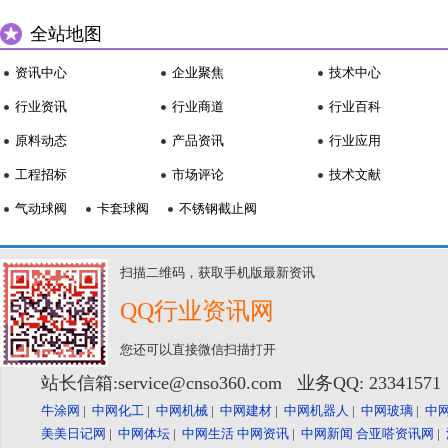
全站地图
资讯中心
企业聚焦
技术中心
行业资讯
行业商道
行业百科
原料动态
产品资讯
行业应用
工程招标
市场评论
技术文献
气动球阀
卡套球阀
不锈钢截止阀
扫描二维码，获取手机版最新资讯
QQ行业资讯网
您还可以直接微信扫描打开
站长信箱:service@cnso360.com 业务QQ: 2334157
牛涂网
|
中网化工
|
中网机械
|
中网建材
|
中网机器人
|
中网玻璃
|
中
美美日记网
|
中网体坛
|
中网生活
中网资讯
|
中网新闻
合亚嗒资讯网
|