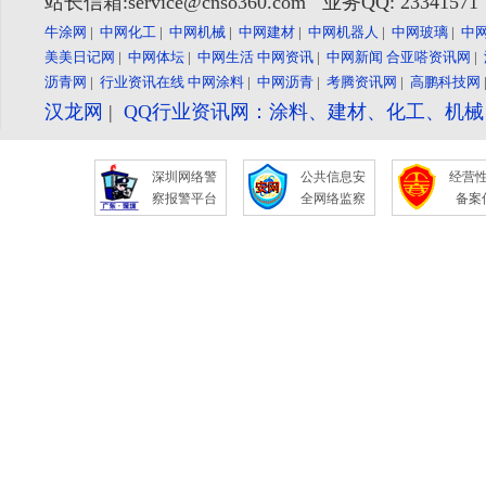
站长信箱:service@cnso360.com 业务QQ: 2334157
牛涂网
|
中网化工
|
中网机械
|
中网建材
|
中网机器人
|
中网玻璃
|
中
美美日记网
|
中网体坛
|
中网生活
中网资讯
|
中网新闻
合亚嗒资讯网
|
沥青网
|
行业资讯在线
中网涂料
|
中网沥青
|
考腾资讯网
|
高鹏科技网
汉龙网
|
QQ行业资讯网：涂料、建材、化工、机
深圳网络警
公共信息安
经营
察报警平台
全网络监察
备案