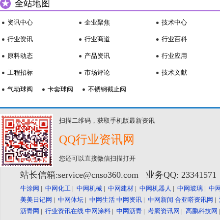
全站地图
资讯中心
企业聚焦
技术中心
行业资讯
行业商道
行业百科
原料动态
产品资讯
行业应用
工程招标
市场评论
技术文献
气动球阀
卡套球阀
不锈钢截止阀
扫描二维码，获取手机版最新资讯
QQ行业资讯网
您还可以直接微信扫描打开
站长信箱:service@cnso360.com 业务QQ: 2334157
牛涂网
|
中网化工
|
中网机械
|
中网建材
|
中网机器人
|
中网玻璃
|
中
美美日记网
|
中网体坛
|
中网生活
中网资讯
|
中网新闻
合亚嗒资讯网
|
沥青网
|
行业资讯在线
中网涂料
|
中网沥青
|
考腾资讯网
|
高鹏科技网