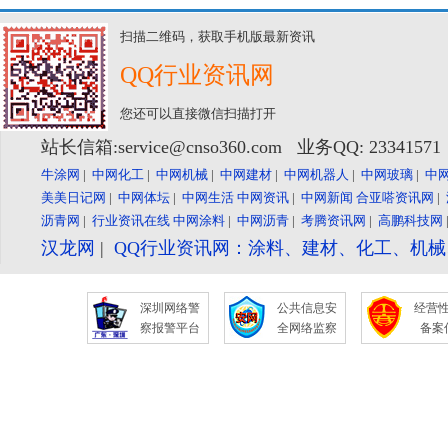
扫描二维码，获取手机版最新资讯
QQ行业资讯网
您还可以直接微信扫描打开
站长信箱:service@cnso360.com 业务QQ: 2334157
牛涂网
|
中网化工
|
中网机械
|
中网建材
|
中网机器人
|
中网玻璃
|
中
美美日记网
|
中网体坛
|
中网生活
中网资讯
|
中网新闻
合亚嗒资讯网
|
沥青网
|
行业资讯在线
中网涂料
|
中网沥青
|
考腾资讯网
|
高鹏科技网
汉龙网
|
QQ行业资讯网：涂料、建材、化工、机
深圳网络警
公共信息安
经营
察报警平台
全网络监察
备案