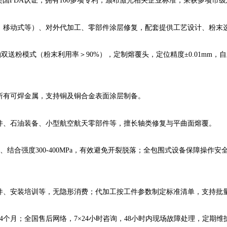
美国FDA认证，拥有100多项专利，颁布激光相关企业标准，荣获多项市
、移动式等）、对外代加工、零部件涂层修复，配套提供工艺设计、粉末
+旁轴双送粉模式（粉末利用率＞90%），定制熔覆头，定位精度±0.01m
所有可焊金属，支持铜及铜合金表面涂层制备。
件、石油装备、小型航空航天零部件等，擅长轴类修复与平曲面熔覆。
9%、结合强度300-400MPa，有效避免开裂脱落；全包围式设备保障操
件、安装培训等，无隐形消费；代加工按工件参数制定标准清单，支持批量
4个月；全国售后网络，7×24小时咨询，48小时内现场故障处理，定期