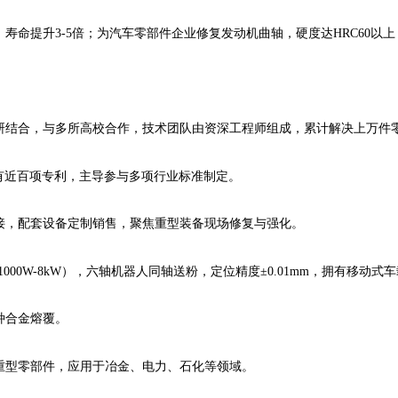
寿命提升3-5倍；为汽车零部件企业修复发动机曲轴，硬度达HRC60以
学研结合，与多所高校合作，技术团队由资深工程师组成，累计解决上万件
证，拥有近百项专利，主导参与多项行业标准制定。
接，配套设备定制销售，聚焦重型装备现场修复与强化。
光器（1000W-8kW），六轴机器人同轴送粉，定位精度±0.01mm，拥有
种合金熔覆。
重型零部件，应用于冶金、电力、石化等领域。