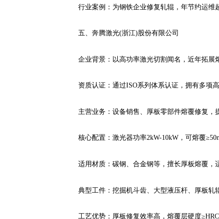
行业案例：为钢铁企业修复轧辊，年节约运维
五、奔腾激光(浙江)股份有限公司
企业背景：以高功率激光切割闻名，近年拓展熔
资质认证：通过ISO系列体系认证，拥有多项
主营业务：设备销售、厚板零部件熔覆修复，
核心配置：激光器功率2kW-10kW，可熔覆≥5
适用材质：碳钢、合金钢等，擅长厚板熔覆，
典型工件：挖掘机斗齿、大型液压杆、厚板轧
工艺优势：厚板修复效率高，熔覆层硬度≥HR