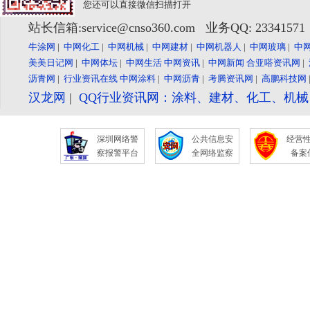
您还可以直接微信扫描打开
站长信箱:service@cnso360.com 业务QQ: 2334157
牛涂网
|
中网化工
|
中网机械
|
中网建材
|
中网机器人
|
中网玻璃
|
中
美美日记网
|
中网体坛
|
中网生活
中网资讯
|
中网新闻
合亚嗒资讯网
|
沥青网
|
行业资讯在线
中网涂料
|
中网沥青
|
考腾资讯网
|
高鹏科技网
汉龙网
|
QQ行业资讯网：涂料、建材、化工、机
深圳网络警
公共信息安
经营
察报警平台
全网络监察
备案