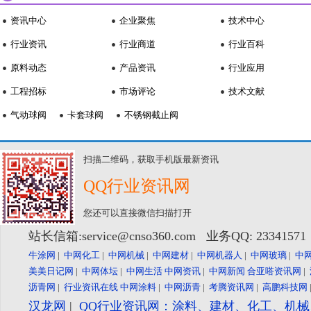
资讯中心
企业聚焦
技术中心
行业资讯
行业商道
行业百科
原料动态
产品资讯
行业应用
工程招标
市场评论
技术文献
气动球阀
卡套球阀
不锈钢截止阀
扫描二维码，获取手机版最新资讯
QQ行业资讯网
您还可以直接微信扫描打开
站长信箱:service@cnso360.com 业务QQ: 2334157
牛涂网
|
中网化工
|
中网机械
|
中网建材
|
中网机器人
|
中网玻璃
|
中
美美日记网
|
中网体坛
|
中网生活
中网资讯
|
中网新闻
合亚嗒资讯网
|
沥青网
|
行业资讯在线
中网涂料
|
中网沥青
|
考腾资讯网
|
高鹏科技网
汉龙网
|
QQ行业资讯网：涂料、建材、化工、机