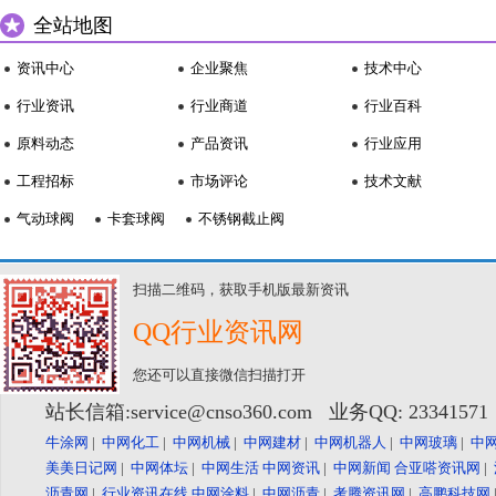
全站地图
资讯中心
企业聚焦
技术中心
行业资讯
行业商道
行业百科
原料动态
产品资讯
行业应用
工程招标
市场评论
技术文献
气动球阀
卡套球阀
不锈钢截止阀
扫描二维码，获取手机版最新资讯
QQ行业资讯网
您还可以直接微信扫描打开
站长信箱:service@cnso360.com 业务QQ: 2334157
牛涂网
|
中网化工
|
中网机械
|
中网建材
|
中网机器人
|
中网玻璃
|
中
美美日记网
|
中网体坛
|
中网生活
中网资讯
|
中网新闻
合亚嗒资讯网
|
沥青网
|
行业资讯在线
中网涂料
|
中网沥青
|
考腾资讯网
|
高鹏科技网