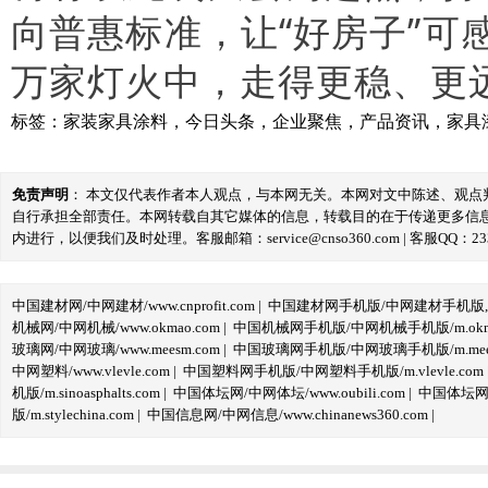
向普惠标准，让“好房子”
万家灯火中，走得更稳、更
标签：
家装家具涂料
，
今日头条
，
企业聚焦
，
产品资讯
，
家具
免责声明
： 本文仅代表作者本人观点，与本网无关。本网对文中陈述、观
自行承担全部责任。本网转载自其它媒体的信息，转载目的在于传递更多信
内进行，以便我们及时处理。客服邮箱：service@cnso360.com | 客服QQ：233
中国建材网/中网建材/www.cnprofit.com
|
中国建材网手机版/中网建材手机版,m.cnp
机械网/中网机械/www.okmao.com
|
中国机械网手机版/中网机械手机版/m.okma
玻璃网/中网玻璃/www.meesm.com
|
中国玻璃网手机版/中网玻璃手机版/m.mees
中网塑料/www.vlevle.com
|
中国塑料网手机版/中网塑料手机版/m.vlevle.com
机版/m.sinoasphalts.com
|
中国体坛网/中网体坛/www.oubili.com
|
中国体坛网手
版/m.stylechina.com
|
中国信息网/中网信息/www.chinanews360.com
|