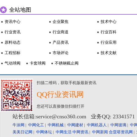
全站地图
资讯中心
企业聚焦
技术中心
行业资讯
行业商道
行业百科
原料动态
产品资讯
行业应用
工程招标
市场评论
技术文献
气动球阀
卡套球阀
不锈钢截止阀
扫描二维码，获取手机版最新资讯
QQ行业资讯网
您还可以直接微信扫描打开
站长信箱:service@cnso360.com 业务QQ: 2334157
牛涂网
|
中网化工
|
中网机械
|
中网建材
|
中网机器人
|
中网玻璃
|
中
美美日记网
|
中网体坛
|
中网生活
中网资讯
|
中网新闻
合亚嗒资讯网
|