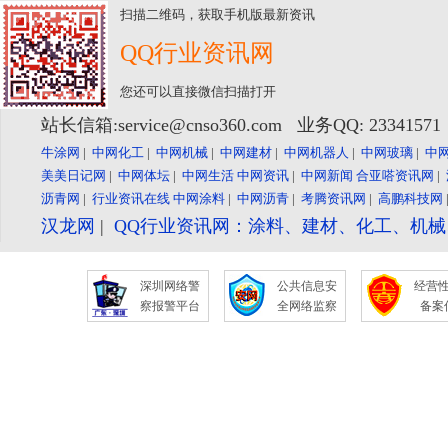
扫描二维码，获取手机版最新资讯
QQ行业资讯网
您还可以直接微信扫描打开
站长信箱:service@cnso360.com 业务QQ: 2334157
牛涂网
|
中网化工
|
中网机械
|
中网建材
|
中网机器人
|
中网玻璃
|
中
美美日记网
|
中网体坛
|
中网生活
中网资讯
|
中网新闻
合亚嗒资讯网
|
沥青网
|
行业资讯在线
中网涂料
|
中网沥青
|
考腾资讯网
|
高鹏科技网
汉龙网
|
QQ行业资讯网：涂料、建材、化工、机
深圳网络警
公共信息安
经营
察报警平台
全网络监察
备案