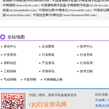
玻璃网/中网玻璃/www.meesm.com
|
中国玻璃网手机版/中网玻璃手机版/m.mees
中网塑料/www.vlevle.com
|
中国塑料网手机版/中网塑料手机版/m.vlevle.com
机版/m.sinoasphalts.com
|
中国体坛网/中网体坛/www.oubili.com
|
中国体坛网手
版/m.stylechina.com
|
中国信息网/中网信息/www.chinanews360.com
|
全站地图
资讯中心
企业聚焦
技术中心
行业资讯
行业商道
行业百科
原料动态
产品资讯
行业应用
工程招标
市场评论
技术文献
气动球阀
卡套球阀
不锈钢截止阀
站长信箱:se
扫描二维码，获取手机版最新资讯
牛涂网
|
QQ行业资讯网
美美日记