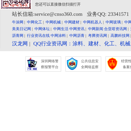
您还可以直接微信扫描打开
站长信箱:service@cnso360.com 业务QQ: 2334157
牛涂网
|
中网化工
|
中网机械
|
中网建材
|
中网机器人
|
中网玻璃
|
中
美美日记网
|
中网体坛
|
中网生活
中网资讯
|
中网新闻
合亚嗒资讯网
|
沥青网
|
行业资讯在线
中网涂料
|
中网沥青
|
考腾资讯网
|
高鹏科技网
汉龙网
|
QQ行业资讯网：涂料、建材、化工、机
深圳网络警
公共信息安
经营
察报警平台
全网络监察
备案