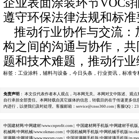
企业表面涂装环节VOC
遵守环保法律法规和标准
推动行业协作与交流：
构之间的沟通与协作，共
题和技术难题，推动行业
标签：
工业涂料
，
辅料与设备
，
今日头条
，
行业资讯
，
标准专
免责声明
： 本文仅代表作者本人观点，与本网无关。本网对文中陈述、观
自行承担全部责任。本网转载自其它媒体的信息，转载目的在于传递更多信
内进行，以便我们及时处理。客服邮箱：service@cnso360.com | 客服QQ：233
中国建材网/中网建材/www.cnprofit.com
|
中国建材网手机版/中网建材手机版,m.cnp
机械网/中网机械/www.okmao.com
|
中国机械网手机版/中网机械手机版/m.okma
玻璃网/中网玻璃/www.meesm.com
|
中国玻璃网手机版/中网玻璃手机版/m.mees