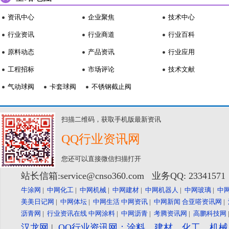
资讯中心
企业聚焦
技术中心
行业资讯
行业商道
行业百科
原料动态
产品资讯
行业应用
工程招标
市场评论
技术文献
气动球阀
卡套球阀
不锈钢截止阀
扫描二维码，获取手机版最新资讯
QQ行业资讯网
您还可以直接微信扫描打开
站长信箱:service@cnso360.com 业务QQ: 2334157
牛涂网
|
中网化工
|
中网机械
|
中网建材
|
中网机器人
|
中网玻璃
|
中
美美日记网
|
中网体坛
|
中网生活
中网资讯
|
中网新闻
合亚嗒资讯网
|
沥青网
|
行业资讯在线
中网涂料
|
中网沥青
|
考腾资讯网
|
高鹏科技网
汉龙网
|
QQ行业资讯网：涂料、建材、化工、机