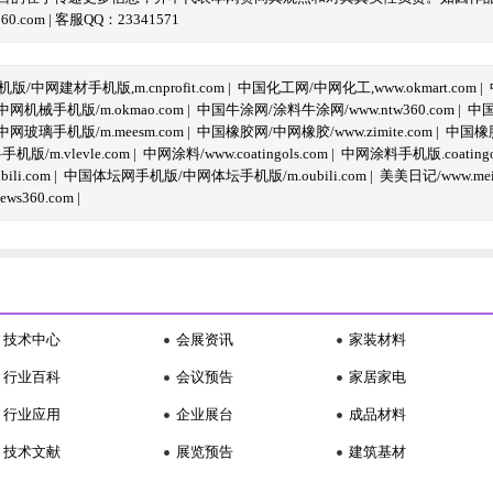
com | 客服QQ：23341571
/中网建材手机版,m.cnprofit.com
|
中国化工网/中网化工,www.okmart.com
|
机械手机版/m.okmao.com
|
中国牛涂网/涂料牛涂网/www.ntw360.com
|
中国
玻璃手机版/m.meesm.com
|
中国橡胶网/中网橡胶/www.zimite.com
|
中国橡胶
/m.vlevle.com
|
中网涂料/www.coatingols.com
|
中网涂料手机版.coatingol
li.com
|
中国体坛网手机版/中网体坛手机版/m.oubili.com
|
美美日记/www.meime
ws360.com
|
技术中心
会展资讯
家装材料
行业百科
会议预告
家居家电
行业应用
企业展台
成品材料
技术文献
展览预告
建筑基材