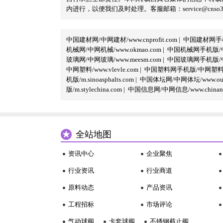
内进行，以便我们及时处理。客服邮箱：service@cnso360.
中国建材网/中网建材/www.cnprofit.com
|
中国建材网手机版
机械网/中网机械/www.okmao.com
|
中国机械网手机版/中网
玻璃网/中网玻璃/www.meesm.com
|
中国玻璃网手机版/中网
中网塑料/www.vlevle.com
|
中国塑料网手机版/中网塑料手机版
机版/m.sinoasphalts.com
|
中国体坛网/中网体坛/www.oubi
版/m.stylechina.com
|
中国信息网/中网信息/www.chinane
全站地图
资讯中心
企业聚焦
行业资讯
行业商道
原料动态
产品资讯
工程招标
市场评论
气动球阀
卡套球阀
不锈钢截止阀