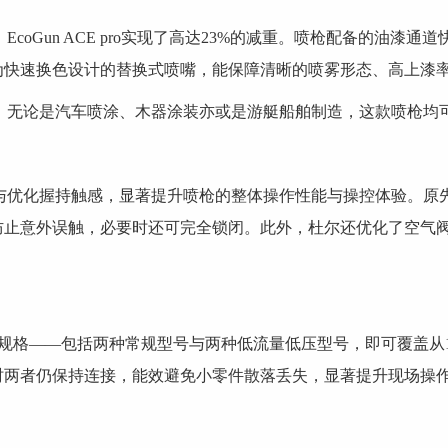
Gun ACE pro实现了高达23%的减重。喷枪配备的油漆
为快速换色设计的替换式喷嘴，能保障清晰的喷雾形态、高上漆
论是汽车喷涂、木器涂装亦或是游艇船舶制造，这款喷枪均可
化握持触感，显著提升喷枪的整体操作性能与操控体验。原先
防止意外误触，必要时还可完全锁闭。此外，杜尔还优化了空气
空气帽规格——包括两种常规型号与两种低流量低压型号，即可覆盖从
时两者仍保持连接，能效避免小零件散落丢失，显著提升现场操