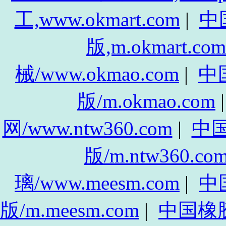
工,www.okmart.com
|
中
版,m.okmart.com
械/www.okmao.com
|
中
版/m.okmao.com
网/www.ntw360.com
|
中
版/m.ntw360.co
璃/www.meesm.com
|
中
版/m.meesm.com
|
中国橡胶网