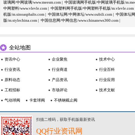
玻璃网/中网玻璃/www.meesm.com
|
中国玻璃网手机版/中网玻璃手机版/m.mees
中网塑料/www.vlevle.com
|
中国塑料网手机版/中网塑料手机版/m.vlevle.com
机版/m.sinoasphalts.com
|
中国体坛网/中网体坛/www.oubili.com
|
中国体坛网手
版/m.stylechina.com
|
中国信息网/中网信息/www.chinanews360.com
|
全站地图
资讯中心
企业聚焦
技术中心
行业资讯
行业商道
行业百科
原料动态
产品资讯
行业应用
工程招标
市场评论
技术文献
气动球阀
卡套球阀
不锈钢截止阀
扫描二维码，获取手机版最新资讯
QQ行业资讯网