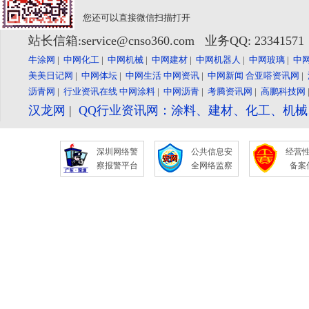
您还可以直接微信扫描打开
站长信箱:service@cnso360.com 业务QQ: 2334157
牛涂网
|
中网化工
|
中网机械
|
中网建材
|
中网机器人
|
中网玻璃
|
中
美美日记网
|
中网体坛
|
中网生活
中网资讯
|
中网新闻
合亚嗒资讯网
|
沥青网
|
行业资讯在线
中网涂料
|
中网沥青
|
考腾资讯网
|
高鹏科技网
汉龙网
|
QQ行业资讯网：涂料、建材、化工、机
深圳网络警
公共信息安
经营
察报警平台
全网络监察
备案