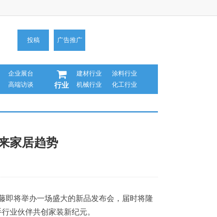
投稿
广告推广
企业展台
建材行业
涂料行业
高端访谈
机械行业
化工行业
行业
未来家居趋势
根藤即将举办一场盛大的新品发布会，届时将隆
手行业伙伴共创家装新纪元。