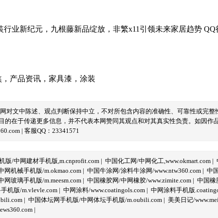
焦
，
产品资讯
，
家具漆
，
涂装
本网对文中陈述、观点判断保持中立，不对所包含内容的准确性、可靠性或完整
目的在于传递更多信息，并不代表本网赞同其观点和对其真实性负责。如因作
com | 客服QQ：23341571
/中网建材手机版,m.cnprofit.com
|
中国化工网/中网化工,www.okmart.com
|
机械手机版/m.okmao.com
|
中国牛涂网/涂料牛涂网/www.ntw360.com
|
中国
玻璃手机版/m.meesm.com
|
中国橡胶网/中网橡胶/www.zimite.com
|
中国橡胶
/m.vlevle.com
|
中网涂料/www.coatingols.com
|
中网涂料手机版.coatingol
li.com
|
中国体坛网手机版/中网体坛手机版/m.oubili.com
|
美美日记/www.meime
ws360.com
|