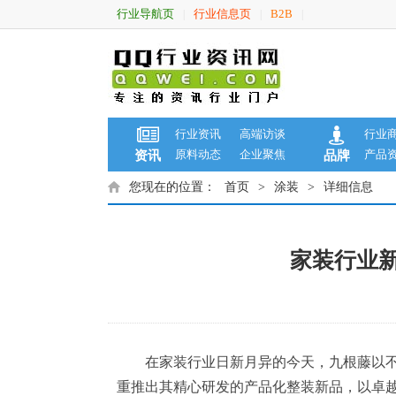
行业导航页
行业信息页
B2B
|
|
|
行业资讯
高端访谈
行业
原料动态
企业聚焦
产品
资讯
品牌
您现在的位置：
首页
>
涂装
>
详细信息
家装行业新
在家装行业日新月异的今天，九根藤以不
重推出其精心研发的产品化整装新品，以卓