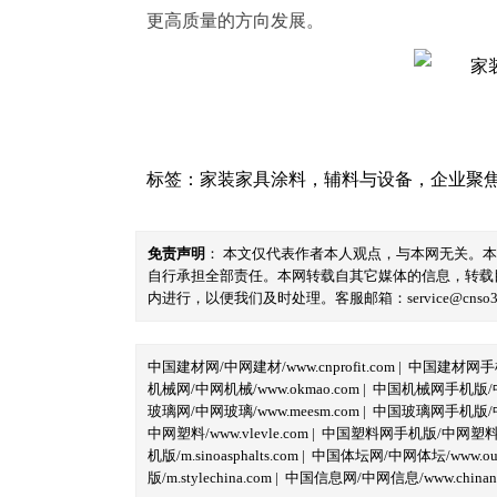
更高质量的方向发展。
标签：
家装家具涂料
，
辅料与设备
，
企业聚
免责声明
： 本文仅代表作者本人观点，与本网无关。
自行承担全部责任。本网转载自其它媒体的信息，转载
内进行，以便我们及时处理。客服邮箱：service@cnso360.
中国建材网/中网建材/www.cnprofit.com
|
中国建材网手机版
机械网/中网机械/www.okmao.com
|
中国机械网手机版/中网
玻璃网/中网玻璃/www.meesm.com
|
中国玻璃网手机版/中网
中网塑料/www.vlevle.com
|
中国塑料网手机版/中网塑料手机版
机版/m.sinoasphalts.com
|
中国体坛网/中网体坛/www.oubi
版/m.stylechina.com
|
中国信息网/中网信息/www.chinane