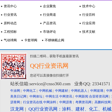
资讯中心
企业聚焦
技术中心
行业资讯
行业商道
行业百科
原料动态
产品资讯
行业应用
工程招标
市场评论
技术文献
气动球阀
卡套球阀
不锈钢截止阀
扫描二维码，获取手机版最新资讯
QQ行业资讯网
您还可以直接微信扫描打开
站长信箱:service@cnso360.com 业务QQ: 2334157
牛涂网
|
中网化工
|
中网机械
|
中网建材
|
中网机器人
|
中网玻璃
|
中
美美日记网
|
中网体坛
|
中网生活
中网资讯
|
中网新闻
合亚嗒资讯网
|
沥青网
|
行业资讯在线
中网涂料
|
中网沥青
|
考腾资讯网
|
高鹏科技网
汉龙网
|
QQ行业资讯网：涂料、建材、化工、机