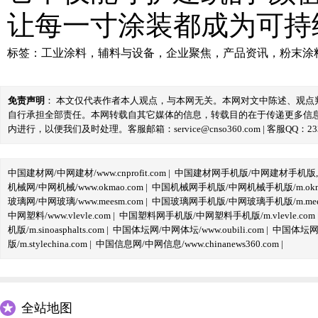
让每一寸涂装都成为可持
标签：
工业涂料
，
辅料与设备
，
企业聚焦
，
产品资讯
，
粉末涂
免责声明
： 本文仅代表作者本人观点，与本网无关。本网对文中陈述、观
自行承担全部责任。本网转载自其它媒体的信息，转载目的在于传递更多信
内进行，以便我们及时处理。客服邮箱：service@cnso360.com | 客服QQ：233
中国建材网/中网建材/www.cnprofit.com
|
中国建材网手机版/中网建材手机版,m.cnp
机械网/中网机械/www.okmao.com
|
中国机械网手机版/中网机械手机版/m.okma
玻璃网/中网玻璃/www.meesm.com
|
中国玻璃网手机版/中网玻璃手机版/m.mees
中网塑料/www.vlevle.com
|
中国塑料网手机版/中网塑料手机版/m.vlevle.com
机版/m.sinoasphalts.com
|
中国体坛网/中网体坛/www.oubili.com
|
中国体坛网手
版/m.stylechina.com
|
中国信息网/中网信息/www.chinanews360.com
|
全站地图