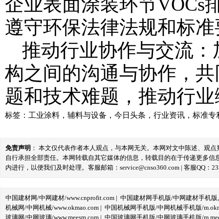
企业表面涂装环节VOC
遵守环保法律法规和标准
推动行业协作与交流：
构之间的沟通与协作，共
题和技术难题，推动行业
标签：
工业涂料
，
辅料与设备
，
今日头条
，
行业资讯
，
标准专
免责声明
： 本文仅代表作者本人观点，与本网无关。本网对文中陈述、观
自行承担全部责任。本网转载自其它媒体的信息，转载目的在于传递更多信
内进行，以便我们及时处理。客服邮箱：service@cnso360.com | 客服QQ：233
中国建材网/中网建材/www.cnprofit.com
|
中国建材网手机版/中网建材手机版,m.cnp
机械网/中网机械/www.okmao.com
|
中国机械网手机版/中网机械手机版/m.okma
玻璃网/中网玻璃/www.meesm.com
|
中国玻璃网手机版/中网玻璃手机版/m.mees