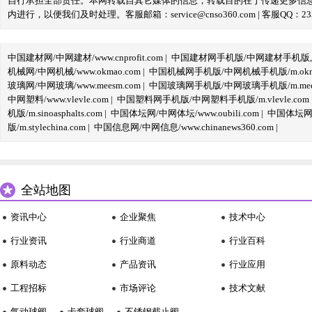
自行承担全部责任。本网转载自其它媒体的信息，转载目的在于传递更多信
内进行，以便我们及时处理。客服邮箱：service@cnso360.com | 客服QQ：233
中国建材网/中网建材/www.cnprofit.com
|
中国建材网手机版/中网建材手机版,m.cnp
机械网/中网机械/www.okmao.com
|
中国机械网手机版/中网机械手机版/m.okma
玻璃网/中网玻璃/www.meesm.com
|
中国玻璃网手机版/中网玻璃手机版/m.mees
中网塑料/www.vlevle.com
|
中国塑料网手机版/中网塑料手机版/m.vlevle.com
机版/m.sinoasphalts.com
|
中国体坛网/中网体坛/www.oubili.com
|
中国体坛网手
版/m.stylechina.com
|
中国信息网/中网信息/www.chinanews360.com
|
全站地图
资讯中心
企业聚焦
技术中心
行业资讯
行业商道
行业百科
原料动态
产品资讯
行业应用
工程招标
市场评论
技术文献
气动球阀
卡套球阀
不锈钢截止阀