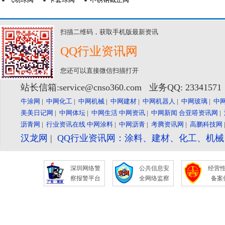
扫描二维码，获取手机版最新资讯
QQ行业资讯网
您还可以直接微信扫描打开
站长信箱:service@cnso360.com 业务QQ: 2334157
牛涂网
|
中网化工
|
中网机械
|
中网建材
|
中网机器人
|
中网玻璃
|
中
美美日记网
|
中网体坛
|
中网生活
中网资讯
|
中网新闻
合亚嗒资讯网
|
沥青网
|
行业资讯在线
中网涂料
|
中网沥青
|
考腾资讯网
|
高鹏科技网
汉龙网
|
QQ行业资讯网：涂料、建材、化工、机
深圳网络警
公共信息安
经营
察报警平台
全网络监察
备案