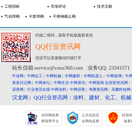
工程招标
市场评论
技术文献
气动球阀
卡套球阀
不锈钢截止阀
扫描二维码，获取手机版最新资讯
QQ行业资讯网
您还可以直接微信扫描打开
站长信箱:service@cnso360.com 业务QQ: 2334157
牛涂网
|
中网化工
|
中网机械
|
中网建材
|
中网机器人
|
中网玻璃
|
中
美美日记网
|
中网体坛
|
中网生活
中网资讯
|
中网新闻
合亚嗒资讯网
|
沥青网
|
行业资讯在线
中网涂料
|
中网沥青
|
考腾资讯网
|
高鹏科技网
汉龙网
|
QQ行业资讯网：涂料、建材、化工、机
深圳网络警
公共信息安
经营
察报警平台
全网络监察
备案