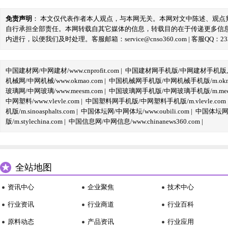
免责声明
： 本文仅代表作者本人观点，与本网无关。本网对文中陈述、观
自行承担全部责任。本网转载自其它媒体的信息，转载目的在于传递更多信
内进行，以便我们及时处理。客服邮箱：service@cnso360.com | 客服QQ：233
中国建材网/中网建材/www.cnprofit.com
|
中国建材网手机版/中网建材手机版,m.cnp
机械网/中网机械/www.okmao.com
|
中国机械网手机版/中网机械手机版/m.okma
玻璃网/中网玻璃/www.meesm.com
|
中国玻璃网手机版/中网玻璃手机版/m.mees
中网塑料/www.vlevle.com
|
中国塑料网手机版/中网塑料手机版/m.vlevle.com
机版/m.sinoasphalts.com
|
中国体坛网/中网体坛/www.oubili.com
|
中国体坛网手
版/m.stylechina.com
|
中国信息网/中网信息/www.chinanews360.com
|
全站地图
资讯中心
企业聚焦
技术中心
行业资讯
行业商道
行业百科
原料动态
产品资讯
行业应用