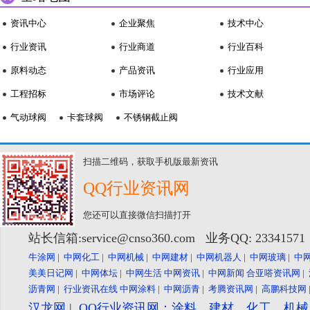
资讯中心
企业聚焦
技术中心
行业资讯
行业商道
行业百科
原料动态
产品资讯
行业应用
工程招标
市场评论
技术文献
气动球阀
卡套球阀
不锈钢截止阀
扫描二维码，获取手机版最新资讯
QQ行业资讯网
您还可以直接微信扫描打开
站长信箱:service@cnso360.com 业务QQ: 2334157
牛涂网
|
中网化工
|
中网机械
|
中网建材
|
中网机器人
|
中网玻璃
|
中
美美日记网
|
中网体坛
|
中网生活
中网资讯
|
中网新闻
合亚嗒资讯网
|
沥青网
|
行业资讯在线
中网涂料
|
中网沥青
|
考腾资讯网
|
高鹏科技网
汉龙网
|
QQ行业资讯网：涂料、建材、化工、机