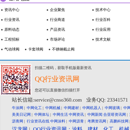
资讯中心
企业聚焦
技术中心
行业资讯
行业商道
行业百科
原料动态
产品资讯
行业应用
工程招标
市场评论
技术文献
气动球阀
卡套球阀
不锈钢截止阀
扫描二维码，获取手机版最新资讯
QQ行业资讯网
您还可以直接微信扫描打开
站长信箱:service@cnso360.com 业务QQ: 2334157
牛涂网
|
中网化工
|
中网机械
|
中网建材
|
中网机器人
|
中网玻璃
|
中
美美日记网
|
中网体坛
|
中网生活
中网资讯
|
中网新闻
合亚嗒资讯网
|
沥青网
|
行业资讯在线
中网涂料
|
中网沥青
|
考腾资讯网
|
高鹏科技网
汉龙网
|
QQ行业资讯网：涂料、建材、化工、机