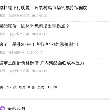
原料端下行明显，环氧树脂市场气氛持续偏弱
来源：QQ行业资讯网
2024-05-20
聚酯涨价，固体环氧树脂出现拐点？
来源：QQ行业资讯网
2024-05-17
疯了！暴涨200%！各行各业掀“涨价潮”！
来源：涂料采购网
2024-05-17
偏苯三酸酐价格翻倍 户内聚酯面临成本压力
来源：QQ行业资讯网
2024-05-16
共
5717
条 每页
30
条 页次：
1
/
191
全站地图