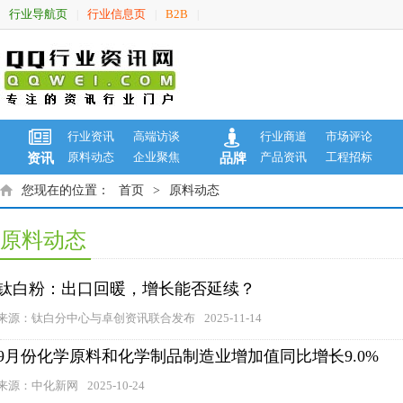
行业导航页
行业信息页
B2B
|
|
|
行业资讯
高端访谈
行业商道
市场评论
原料动态
企业聚焦
产品资讯
工程招标
资讯
品牌
您现在的位置：
首页
>
原料动态
原料动态
钛白粉：出口回暖，增长能否延续？
来源：钛白分中心与卓创资讯联合发布
2025-11-14
9月份化学原料和化学制品制造业增加值同比增长9.0%
来源：中化新网
2025-10-24