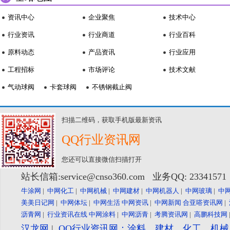
资讯中心
企业聚焦
技术中心
行业资讯
行业商道
行业百科
原料动态
产品资讯
行业应用
工程招标
市场评论
技术文献
气动球阀
卡套球阀
不锈钢截止阀
扫描二维码，获取手机版最新资讯
QQ行业资讯网
您还可以直接微信扫描打开
站长信箱:service@cnso360.com 业务QQ: 2334157
牛涂网
|
中网化工
|
中网机械
|
中网建材
|
中网机器人
|
中网玻璃
|
中
美美日记网
|
中网体坛
|
中网生活
中网资讯
|
中网新闻
合亚嗒资讯网
|
沥青网
|
行业资讯在线
中网涂料
|
中网沥青
|
考腾资讯网
|
高鹏科技网
汉龙网
|
QQ行业资讯网：涂料、建材、化工、机