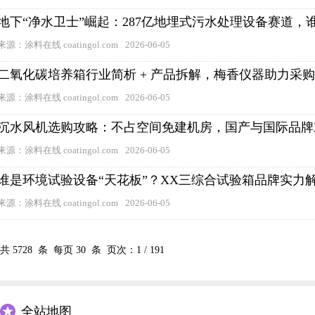
地下“净水卫士”崛起：287亿地埋式污水处理设备赛道
来源：涂料在线 coatingol.com
2026-06-05
二氧化碳培养箱行业简析 + 产品拆解，梅香仪器助力采
来源：涂料在线 coatingol.com
2026-06-05
沉水风机选购攻略：不占空间免建机房，国产与国际品牌
来源：涂料在线 coatingol.com
2026-06-05
谁是环境试验设备“天花板”？XX三综合试验箱品牌实力
来源：涂料在线 coatingol.com
2026-06-05
共
5728
条 每页
30
条 页次：
1
/
191
全站地图