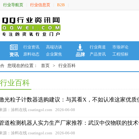
行业导航页
行业信息页
B2B
|
|
|
行业资讯
高端访谈
行业商道
市场评论
原料动态
企业聚焦
产品资讯
工程招标
资讯
品牌
您现在的位置：
首页
>
行业百科
行业百科
激光粒子计数器选购建议：与其看X，不如认准这家优质
来源：涂料在线 coatingol.com
2026-06-08
管道检测机器人实力生产厂家推荐：武汉中仪物联的技术
来源：涂料在线 coatingol.com
2026-06-08