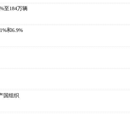
%至184万辆
%和6.9%
产国组织