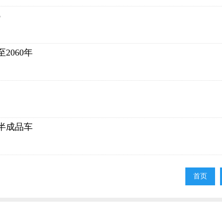
%
2060年
半成品车
首页
首页