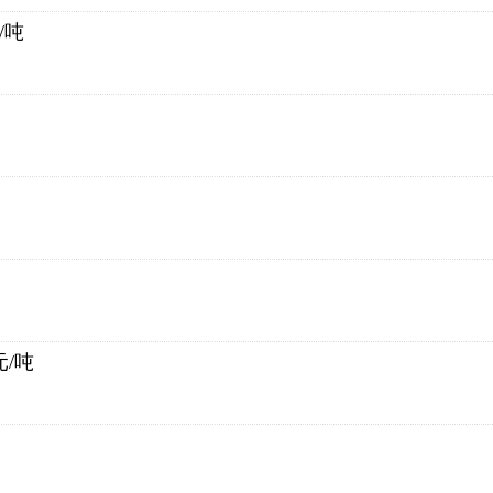
/吨
元/吨