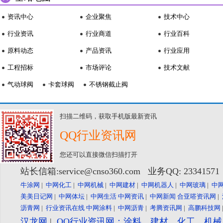
资讯中心
企业聚焦
技术中心
行业资讯
行业商道
行业百科
原料动态
产品资讯
行业应用
工程招标
市场评论
技术文献
气动球阀
卡套球阀
不锈钢截止阀
扫描二维码，获取手机版最新资讯
QQ行业资讯网
您还可以直接微信扫描打开
站长信箱:service@cnso360.com 业务QQ: 2334157
牛涂网
|
中网化工
|
中网机械
|
中网建材
|
中网机器人
|
中网玻璃
|
中
美美日记网
|
中网体坛
|
中网生活
中网资讯
|
中网新闻
合亚嗒资讯网
|
沥青网
|
行业资讯在线
中网涂料
|
中网沥青
|
考腾资讯网
|
高鹏科技网
汉龙网
|
QQ行业资讯网：涂料、建材、化工、机