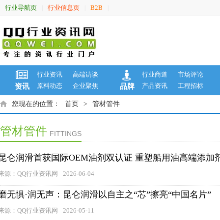
行业导航页
行业信息页
B2B
|
|
|
行业资讯
高端访谈
行业商道
市场评论
原料动态
企业聚焦
产品资讯
工程招标
资讯
品牌
您现在的位置：
首页
>
管材管件
管材管件
FITTINGS
​昆仑润滑首获国际OEM油剂双认证 重塑船用油高端添加
来源：QQ行业资讯网
2026-06-04
磨无惧·润无声：昆仑润滑以自主之“芯”擦亮“中国名片”
来源：QQ行业资讯网
2026-05-11